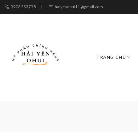
0906253778
haiyenohui11@gmail.com
TRANG CHỦ