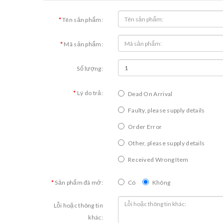
Tên sản phẩm:
Mã sản phẩm:
Số lượng:
Lý do trả:
Dead On Arrival
Faulty, please supply details
Order Error
Other, please supply details
Received Wrong Item
Sản phẩm đã mở:
Có
Không
Lỗi hoặc thông tin
khác: