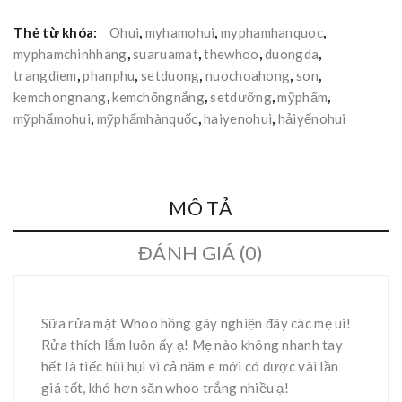
Thẻ từ khóa:
Ohui
,
myhamohui
,
myphamhanquoc
,
myphamchinhhang
,
suaruamat
,
thewhoo
,
duongda
,
trangdiem
,
phanphu
,
setduong
,
nuochoahong
,
son
,
kemchongnang
,
kemchốngnắng
,
setdưỡng
,
mỹphẩm
,
mỹphẩmohui
,
mỹphẩmhànquốc
,
haiyenohui
,
hảiyếnohui
MÔ TẢ
ĐÁNH GIÁ (0)
Sữa rửa mặt Whoo hồng gây nghiện đây các mẹ ui!
Rửa thích lắm luôn ấy ạ! Mẹ nào không nhanh tay
hết là tiếc hùi hụi vì cả năm e mới có được vài lần
giá tốt, khó hơn săn whoo trắng nhiều ạ!