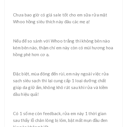
Chưa bao giờ có giá sale tốt cho em sữa rửa mặt
Whoo hồng siêu thích này đâu các mẹ ạ!
Nếu để so sánh với Whoo trắng thì không bên nào
kém bên nào, thậm chí em này còn có mùi hương hoa
hồng phê hơn cơ ạ.
Đặc biệt, mùa đông đến rùi, em này ngoài việc rửa
sạch siêu sạch thì lại cung cấp 1 loại dưỡng chất
giúp da giữ ẩm, không khô rát sau khi rửa và kiềm
dầu hiệu quả!
Có 1 số mẹ còn feedback, rửa em này 1 thời gian
sau thấy lỗ chân lông bị lõm, bật mất mụn đầu đen
lúc nào không biết