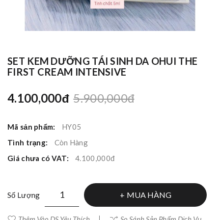
SET KEM DƯỠNG TÁI SINH DA OHUI THE
FIRST CREAM INTENSIVE
4.100,000đ
5.900,000đ
Mã sản phẩm:
HY05
Tình trạng:
Còn Hàng
Giá chưa có VAT:
4.100,000đ
MUA HÀNG
Số Lượng
Thêm Vào DS Yêu Thích
So Sánh Sản Phẩm Dịch Vụ