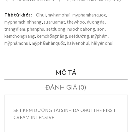
Thẻ từ khóa:
Ohui
,
myhamohui
,
myphamhanquoc
,
myphamchinhhang
,
suaruamat
,
thewhoo
,
duongda
,
trangdiem
,
phanphu
,
setduong
,
nuochoahong
,
son
,
kemchongnang
,
kemchốngnắng
,
setdưỡng
,
mỹphẩm
,
mỹphẩmohui
,
mỹphẩmhànquốc
,
haiyenohui
,
hảiyếnohui
MÔ TẢ
ĐÁNH GIÁ (0)
SET KEM DƯỠNG TÁI SINH DA OHUI THE FIRST
CREAM INTENSIVE