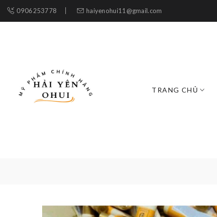
0906253778
haiyenohui11@gmail.com
TRANG CHỦ