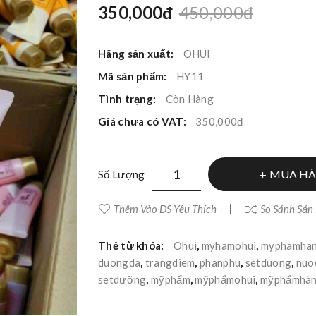
350,000đ
450,000đ
Hãng sản xuất:
OHUI
Mã sản phẩm:
HY11
Tình trạng:
Còn Hàng
Giá chưa có VAT:
350,000đ
MUA H
Số Lượng
Thêm Vào DS Yêu Thích
So Sánh Sản
Thẻ từ khóa:
Ohui
,
myhamohui
,
myphamha
duongda
,
trangdiem
,
phanphu
,
setduong
,
nuo
setdưỡng
,
mỹphẩm
,
mỹphẩmohui
,
mỹphẩmhàn