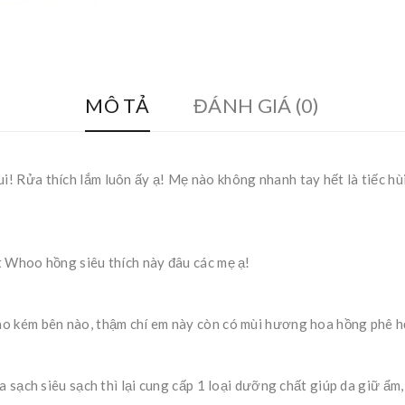
MÔ TẢ
ĐÁNH GIÁ (0)
Rửa thích lắm luôn ấy ạ! Mẹ nào không nhanh tay hết là tiếc hùi h
t Whoo hồng siêu thích này đâu các mẹ ạ!
o kém bên nào, thậm chí em này còn có mùi hương hoa hồng phê h
a sạch siêu sạch thì lại cung cấp 1 loại dưỡng chất giúp da giữ ẩm