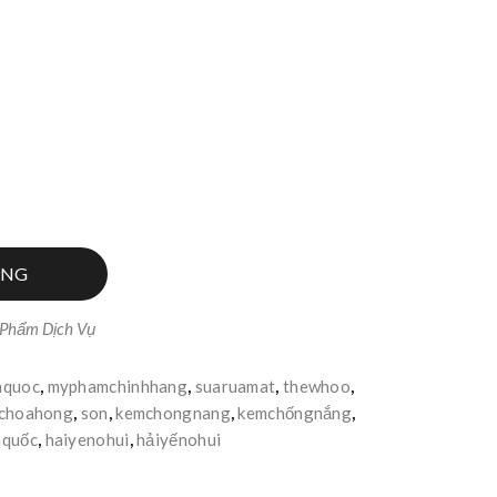
ÀNG
 Phẩm Dịch Vụ
nquoc
,
myphamchinhhang
,
suaruamat
,
thewhoo
,
choahong
,
son
,
kemchongnang
,
kemchốngnắng
,
quốc
,
haiyenohui
,
hảiyếnohui