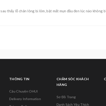
sau thấy lỗ chân lông bị lõm, bật mất mụn đầu đen lúc nào không b
THÔNG TIN
CHĂM SÓC KHÁCH
HÀNG
Câu Chuyện OHUI
Sơ Đồ Trang
Delivery Information
Danh Sách Yêu Thích