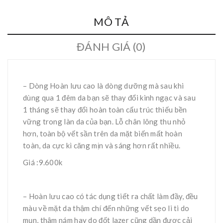
MÔ TẢ
ĐÁNH GIÁ (0)
– Dòng Hoàn lưu cao là dòng dưỡng mà sau khi
dùng qua 1 đêm da bạn sẽ thay đổi kinh ngạc và sau
1 tháng sẽ thay đổi hoàn toàn cấu trúc thiếu bền
vững trong làn da của bạn. Lỗ chân lông thu nhỏ
hơn, toàn bộ vết sần trên da mặt biến mất hoàn
toàn, da cực kì căng mịn và sáng hơn rất nhiều.
Giá :9.600k
– Hoàn lưu cao có tác dụng tiết ra chất làm đầy, đều
màu về mặt da thậm chí đến những vết sẹo li ti do
mụn, thâm nám hay do đốt lazer cũng dần được cải