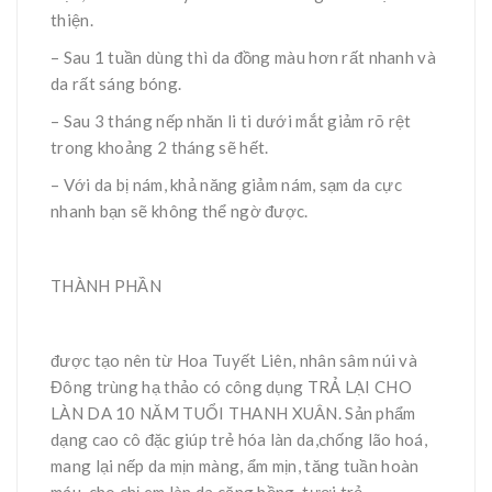
thiện.
– Sau 1 tuần dùng thì da đồng màu hơn rất nhanh và
da rất sáng bóng.
– Sau 3 tháng nếp nhăn li ti dưới mắt giảm rõ rệt
trong khoảng 2 tháng sẽ hết.
– Với da bị nám, khả năng giảm nám, sạm da cực
nhanh bạn sẽ không thể ngờ được.
THÀNH PHẦN
được tạo nên từ Hoa Tuyết Liên, nhân sâm núi và
Đông trùng hạ thảo có công dụng TRẢ LẠI CHO
LÀN DA 10 NĂM TUỔI THANH XUÂN. Sản phẩm
dạng cao cô đặc giúp trẻ hóa làn da,chống lão hoá,
mang lại nếp da mịn màng, ẩm mịn, tăng tuần hoàn
máu, cho chị em làn da căng hồng, tươi trẻ.