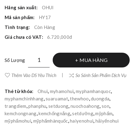
Hãng sản xuất:
OHUI
Mã sản phẩm:
HY17
Tình trạng:
Còn Hàng
Giá chưa có VAT:
6.720,000đ
MUA HÀNG
Số Lượng
Thêm Vào DS Yêu Thích
So Sánh Sản Phẩm Dịch Vụ
Thẻ từ khóa:
Ohui
,
myhamohui
,
myphamhanquoc
,
myphamchinhhang
,
suaruamat
,
thewhoo
,
duongda
,
trangdiem
,
phanphu
,
setduong
,
nuochoahong
,
son
,
kemchongnang
,
kemchốngnắng
,
setdưỡng
,
mỹphẩm
,
mỹphẩmohui
,
mỹphẩmhànquốc
,
haiyenohui
,
hảiyếnohui