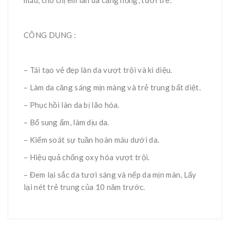
CÔNG DỤNG :
– Tái tạo vẻ đẹp làn da vượt trội và kì diệu.
– Làm da căng sáng mịn màng và trẻ trung bất diệt.
– Phục hồi làn da bị lão hóa.
– Bổ sung ẩm, làm dịu da.
– Kiểm soát sự tuần hoàn máu dưới da.
– Hiệu quả chống oxy hóa vượt trội.
– Đem lại sắc da tươi sáng và nếp da mịn màn, Lấy
lại nét trẻ trung của 10 năm trước.